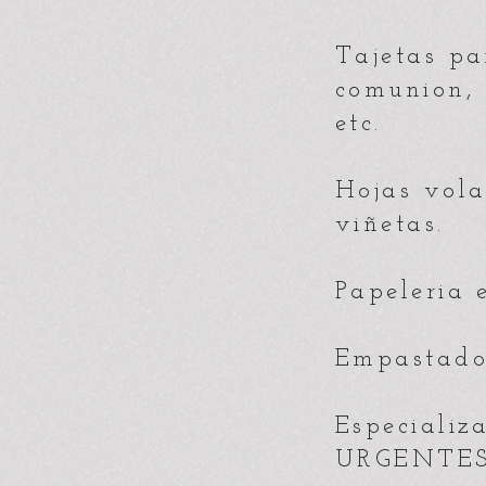
Tajetas pa
comunion, 
etc.
Hojas volan
viñetas.
Papeleria 
Empastados
Especializ
URGENTES